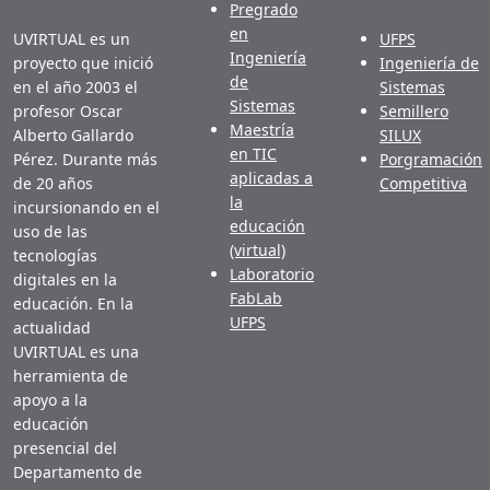
Pregrado
en
UVIRTUAL es un
UFPS
Ingeniería
proyecto que inició
Ingeniería de
de
en el año 2003 el
Sistemas
Sistemas
profesor Oscar
Semillero
Maestría
Alberto Gallardo
SILUX
en TIC
Pérez. Durante más
Porgramación
aplicadas a
de 20 años
Competitiva
la
incursionando en el
educación
uso de las
(virtual)
tecnologías
Laboratorio
digitales en la
FabLab
educación. En la
UFPS
actualidad
UVIRTUAL es una
herramienta de
apoyo a la
educación
presencial del
Departamento de