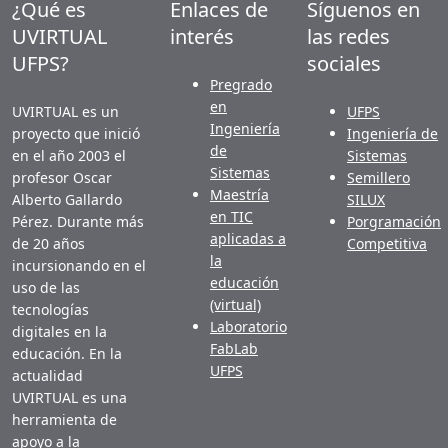
¿Qué es
Enlaces de
Síguenos en
UVIRTUAL
interés
las redes
UFPS?
sociales
Pregrado
en
UVIRTUAL es un
UFPS
Ingeniería
proyecto que inició
Ingeniería de
de
en el año 2003 el
Sistemas
Sistemas
profesor Oscar
Semillero
Maestría
Alberto Gallardo
SILUX
en TIC
Pérez. Durante más
Porgramación
aplicadas a
de 20 años
Competitiva
la
incursionando en el
educación
uso de las
(virtual)
tecnologías
Laboratorio
digitales en la
FabLab
educación. En la
UFPS
actualidad
UVIRTUAL es una
herramienta de
apoyo a la