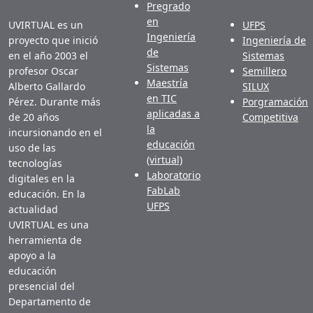
Pregrado
en
UVIRTUAL es un
UFPS
Ingeniería
proyecto que inició
Ingeniería de
de
en el año 2003 el
Sistemas
Sistemas
profesor Oscar
Semillero
Maestría
Alberto Gallardo
SILUX
en TIC
Pérez. Durante más
Porgramación
aplicadas a
de 20 años
Competitiva
la
incursionando en el
educación
uso de las
(virtual)
tecnologías
Laboratorio
digitales en la
FabLab
educación. En la
UFPS
actualidad
UVIRTUAL es una
herramienta de
apoyo a la
educación
presencial del
Departamento de