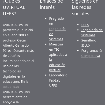
¿Qué es
Enlaces de
Síguenos en
UVIRTUAL
interés
las redes
UFPS?
sociales
Pregrado
en
UVIRTUAL es un
UFPS
Ingeniería
proyecto que inició
Ingeniería de
de
en el año 2003 el
Sistemas
Sistemas
profesor Oscar
Semillero
Maestría
Alberto Gallardo
SILUX
en TIC
Pérez. Durante más
Porgramación
aplicadas a
de 20 años
Competitiva
la
incursionando en el
educación
uso de las
(virtual)
tecnologías
Laboratorio
digitales en la
FabLab
educación. En la
UFPS
actualidad
UVIRTUAL es una
herramienta de
apoyo a la