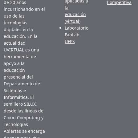
aplicadas a
de 20 años
Competitiva
la
incursionando en el
educación
uso de las
(virtual)
tecnologías
Laboratorio
digitales en la
FabLab
educación. En la
UFPS
actualidad
UVIRTUAL es una
herramienta de
apoyo a la
educación
presencial del
Departamento de
Sistemas e
Informática. El
semillero SILUX,
desde las líneas de
Cloud Computing y
Tecnologías
Abiertas se encarga
de mantener viva