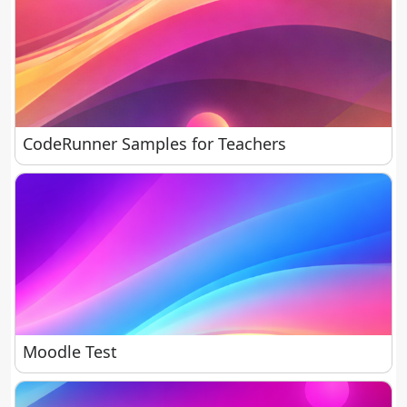
CodeRunner Samples for Teachers
CodeRunner Samples for Teachers
Moodle Test
Moodle Test