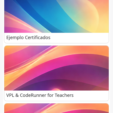
Ejemplo Certificados
Ejemplo Certificados
VPL & CodeRunner for Teachers
VPL & CodeRunner for Teachers