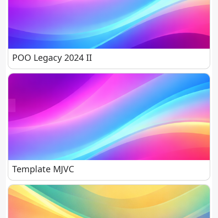
POO Legacy 2024 II
POO Legacy 2024 II
Template MJVC
Template MJVC