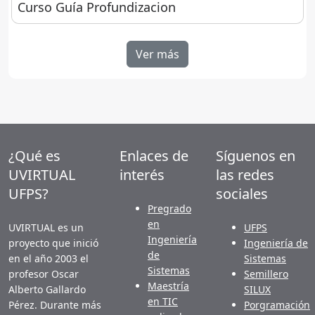
Curso Guía Profundizacion
Curso Guía Profundizacion
Ver más
¿Qué es
Enlaces de
Síguenos en
UVIRTUAL
interés
las redes
UFPS?
sociales
Pregrado
en
UVIRTUAL es un
UFPS
Ingeniería
proyecto que inició
Ingeniería de
de
en el año 2003 el
Sistemas
Sistemas
profesor Oscar
Semillero
Maestría
Alberto Gallardo
SILUX
en TIC
Pérez. Durante más
Porgramación