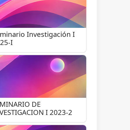
- 2025-II
minario Investigación I 2025-I
minario Investigación I
25-I
MINARIO DE INVESTIGACION I 2023-2
EMINARIO DE
VESTIGACION I 2023-2