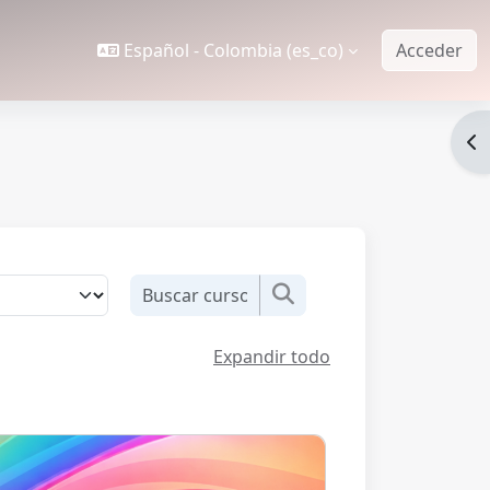
Español - Colombia ‎(es_co)‎
Acceder
Ab
Buscar cursos
Buscar cursos
Expandir todo