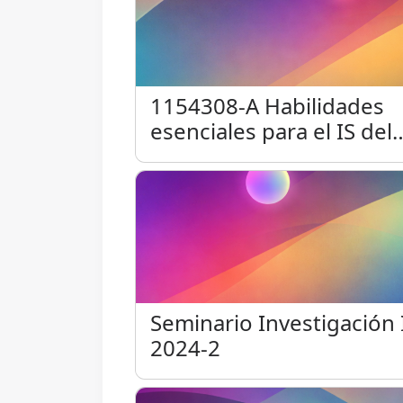
1154308-A Habilidades es
1154308-A Habilidades
esenciales para el IS del
futuro
Seminario Investigación 
Seminario Investigación 
2024-2