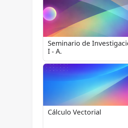
Seminario de Investigació
Seminario de Investigac
I - A.
Cálculo Vectorial
Cálculo Vectorial