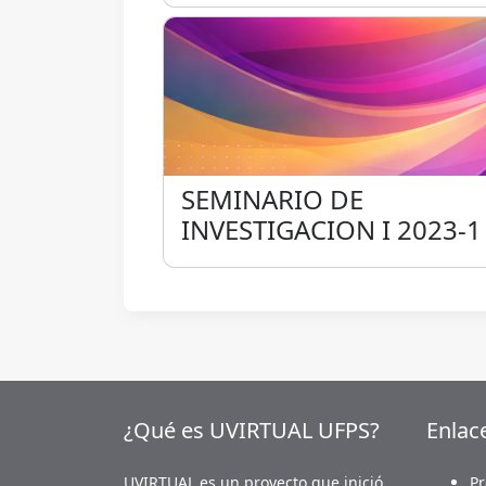
SEMINARIO DE INVESTIG
SEMINARIO DE
INVESTIGACION I 2023-1
¿Qué es UVIRTUAL UFPS?
Enlac
UVIRTUAL es un proyecto que inició
Pr