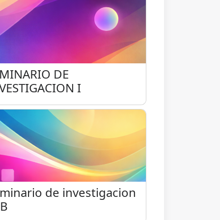
MINARIO DE INVESTIGACION I
EMINARIO DE
VESTIGACION I
minario de investigacion I - B
minario de investigacion
 B