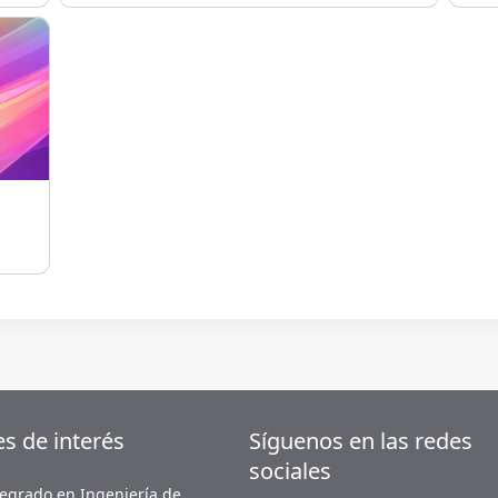
ACION I 2023-1
es de interés
Síguenos en las redes
sociales
egrado en Ingeniería de