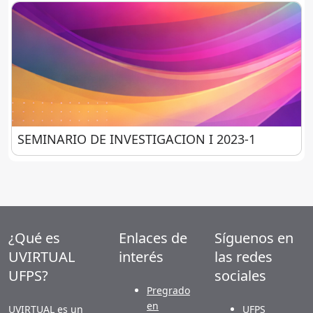
SEMINARIO DE INVESTIGACION I 2023-1
SEMINARIO DE INVESTIGACION I 2023-1
¿Qué es
Enlaces de
Síguenos en
UVIRTUAL
interés
las redes
UFPS?
sociales
Pregrado
en
UVIRTUAL es un
UFPS