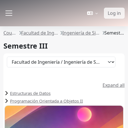
Skip to main content
Log in
Side panel
Courses
Facultad de Ingeniería
Ingeniería de Sistemas
Semestre III
Semestre III
Course categories
Expand all
Estructuras de Datos
Programación Orientada a Objetos II