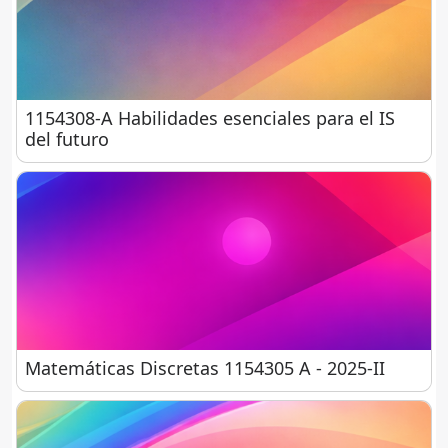
1154308-A Habilidades esenciales para el IS del f
1154308-A Habilidades esenciales para el IS
del futuro
Matemáticas Discretas 1154305 A - 2025-II
Matemáticas Discretas 1154305 A - 2025-II