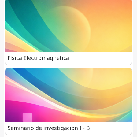
Física Electromagnética
Física Electromagnética
Seminario de investigacion I - B
Seminario de investigacion I - B