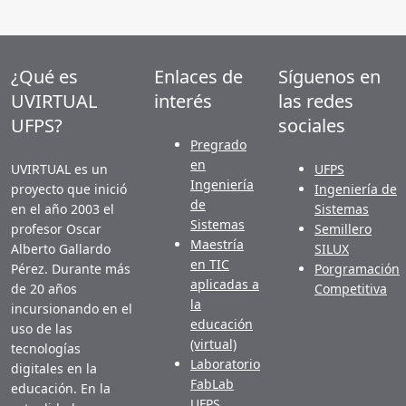
¿Qué es
Enlaces de
Síguenos en
UVIRTUAL
interés
las redes
UFPS?
sociales
Pregrado
en
UVIRTUAL es un
UFPS
Ingeniería
proyecto que inició
Ingeniería de
de
en el año 2003 el
Sistemas
Sistemas
profesor Oscar
Semillero
Maestría
Alberto Gallardo
SILUX
en TIC
Pérez. Durante más
Porgramación
aplicadas a
de 20 años
Competitiva
la
incursionando en el
educación
uso de las
(virtual)
tecnologías
Laboratorio
digitales en la
FabLab
educación. En la
UFPS