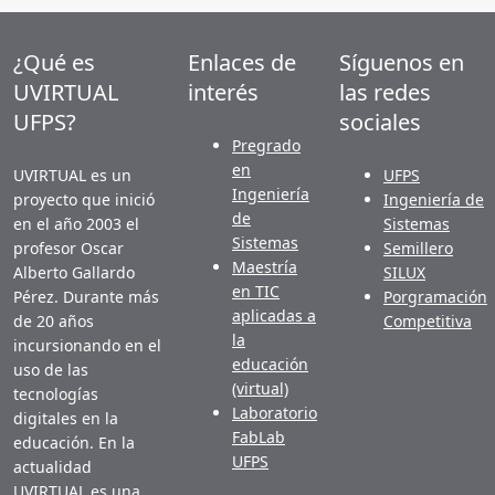
¿Qué es
Enlaces de
Síguenos en
UVIRTUAL
interés
las redes
UFPS?
sociales
Pregrado
en
UVIRTUAL es un
UFPS
Ingeniería
proyecto que inició
Ingeniería de
de
en el año 2003 el
Sistemas
Sistemas
profesor Oscar
Semillero
Maestría
Alberto Gallardo
SILUX
en TIC
Pérez. Durante más
Porgramación
aplicadas a
de 20 años
Competitiva
la
incursionando en el
educación
uso de las
(virtual)
tecnologías
Laboratorio
digitales en la
FabLab
educación. En la
UFPS
actualidad
UVIRTUAL es una