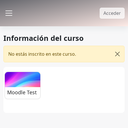
Salta al contenido principal
Acceder
Panel lateral
Información del curso
No estás inscrito en este curso.
Desca
Moodle Test
Moodle Test