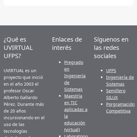
¿Qué es
Enlaces de
Síguenos en
UVIRTUAL
interés
las redes
UFPS?
sociales
Pregrado
en
UVIRTUAL es un
UFPS
Ingeniería
proyecto que inició
Ingeniería de
de
en el año 2003 el
Sistemas
Sistemas
profesor Oscar
Semillero
Maestría
Alberto Gallardo
SILUX
en TIC
Pérez. Durante más
Porgramación
aplicadas a
de 20 años
Competitiva
la
incursionando en el
educación
uso de las
(virtual)
tecnologías
Laboratorio