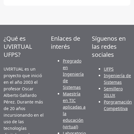
¿Qué es
Enlaces de
Síguenos en
UVIRTUAL
interés
las redes
UFPS?
sociales
Pregrado
en
UVIRTUAL es un
UFPS
Ingeniería
proyecto que inició
Ingeniería de
de
en el año 2003 el
Sistemas
Sistemas
profesor Oscar
Semillero
Maestría
Alberto Gallardo
SILUX
en TIC
Pérez. Durante más
Porgramación
aplicadas a
de 20 años
Competitiva
la
incursionando en el
educación
uso de las
(virtual)
tecnologías
Laboratorio